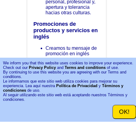
personal, profesional y,
apertura y tolerancia
hacias otras culturas.
Promociones de
productos y servicios en
inglés
Creamos tu mensaje de
promoción en inglés
We inform you that this website uses cookies to improve your experience.
Asesoramiento
Check out our
Privacy Policy
and
Terms and conditions
of use.
comunicacional digital
By continuing to use this website you are agreeing with our Terms and
en inglés para ventas
conditions.
Le informamos que este sitio web utiliza cookies para mejorar su
Más detalles aquí
experiencia. Lea aquí nuestra
Política de Privacidad
y
Términos y
condiciones
de uso.
Al seguir utilizando este sitio web está aceptando nuestros Términos y
¡Comienza ya!
condiciones.
OK!