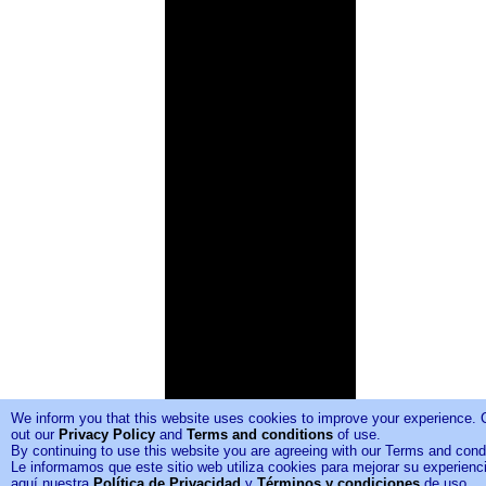
We inform you that this website uses cookies to improve your experience.
out our
Privacy Policy
and
Terms and conditions
of use.
By continuing to use this website you are agreeing with our Terms and condi
Le informamos que este sitio web utiliza cookies para mejorar su experienc
aquí nuestra
Política de Privacidad
y
Términos y condiciones
de uso.