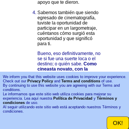
apoyo que te dieron.
Sabemos también que siendo
egresado de cinematografía,
tuviste la oportunidad de
participar en un largometraje,
cuéntanos cómo surgió esta
oportunidad y que significó
para ti.
Bueno, eso definitivamente, no
se si fue una suerte loca o el
destino; o quién sabe.
Como
cineasta novato, con la
intención de encontrarme
We inform you that this website uses cookies to improve your experience.
con algún rodaje de alguna
Check out our
Privacy Policy
and
Terms and conditions
of use.
serie famosa o película (y así
By continuing to use this website you are agreeing with our Terms and
fue, me encontré con varias),
conditions.
Le informamos que este sitio web utiliza cookies para mejorar su
nunca creí que llegaría a
experiencia. Lea aquí nuestra
Política de Privacidad
y
Términos y
vivir, primero, con una
condiciones
de uso.
familia maravillosa y,
Al seguir utilizando este sitio web está aceptando nuestros Términos y
segundo, con una familia
condiciones.
compuesta por productores,
camarógrafos y
OK!
compositores